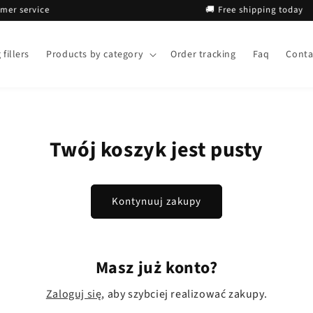
service
🚚 Free shipping today
fillers
Products by category
Order tracking
Faq
Conta
Twój koszyk jest pusty
Kontynuuj zakupy
Masz już konto?
Zaloguj się
, aby szybciej realizować zakupy.