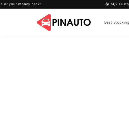
Przejdź
or your money back!
📥 24/7 Customer 
do treści
Best Stocking 