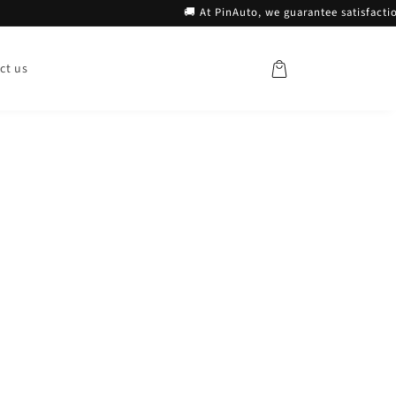
🚚 At PinAuto, we guarantee satisfaction 
Koszyk
ct us