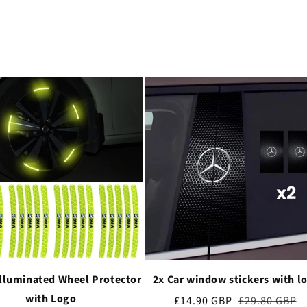
Illuminated Wheel Protector
2x Car window stickers with l
with Logo
Cena
£14.90 GBP
Cena
£29.80 GBP