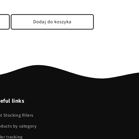
k
sprzedaży
regularna
Dodaj do koszyka
eful links
t Stocking fillers
oducts by category
er tracking