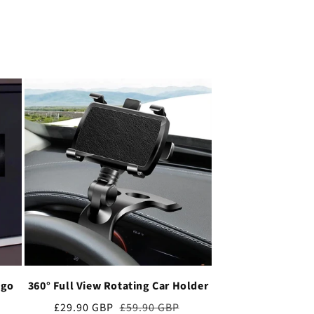
ogo
360° Full View Rotating Car Holder
Cena
£29.90 GBP
Cena
£59.90 GBP